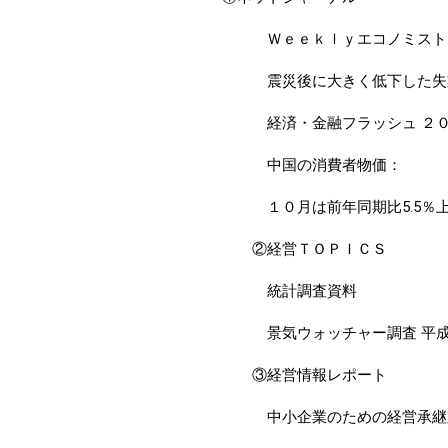
Ｗｅｅｋｌｙエコノミスト・
震災後に大きく低下した失業
経済・金融フラッシュ ２０
中国の消費者物価：
１０月は前年同期比5.5％上昇
②経営ＴＯＰＩＣＳ
統計調査資料
景気ウォッチャー調査 平成23
③経営情報レポート
中小企業のための経営承継