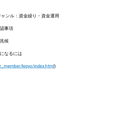
ャンル：資金繰り・資金運用
認事項
兆候
になるには
biz_member/kigyo/index.html
)