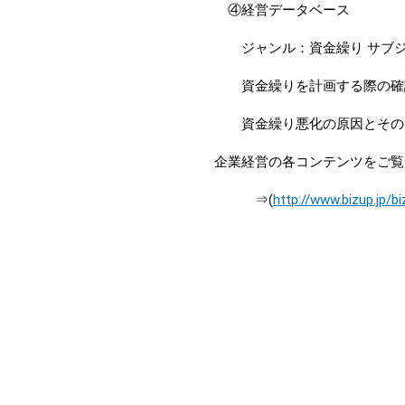
④経営データベース
ジャンル：資金繰り サブジ
資金繰りを計画する際の確
資金繰り悪化の原因とその
企業経営の各コンテンツをご覧
⇒(
http://www.bizup.jp/