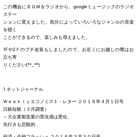
この機会にＢＧＭをラジオから、googleミュージックのラジオ
ステー
ションに変えました。気分によっていろいろなジャンルの音楽
を聴く
ことができるので、楽しみも増えました。
1Fや2Ｆのプチ改装もしましたので、お近くにお越しの際はお
立ち寄
りください(*^_^*)
1.ネットジャーナル
Ｗｅｅｋｌｙエコノミスト・レター ２０１６年４月１日号
日銀短観（３月調査）
～大企業製造業の景況感は悪化、
先行きも悲観的
経済・金融フラッシュ ２０１６年３月３０日号