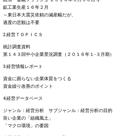
鉱工業生産１６年２月
～東日本大震災依頼の減産幅だが、
過度の悲観は不要
2.経営ＴＯＰＩＣＳ
統計調査資料
第１４３回中小企業景況調査（２０１６年１-３月期）
3.経営情報レポート
資金に困らない企業体質をつくる
資金繰り改善のポイント
4.経営データベース
ジャンル：経営分析 サブジャンル：経営分析の目的
良い企業の「組織風土」
「マクロ環境」の要因