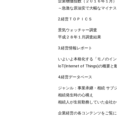
企業物価指数（２０１６年１月）
～急激な原油安で大幅なマイナス
2.経営ＴＯＰＩＣＳ
景気ウォッチャー調査
平成２８年１月調査結果
3.経営情報レポート
いよいよ本格化する「モノのイン
IoT(Internet of Things)の概要
4.経営データベース
ジャンル：事業承継・相続 サブ
相続発生時の心構え
相続人が生前勤務していた会社か
企業経営の各コンテンツをご覧に