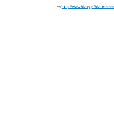
⇒(
http://www.bizup.jp/biz_membe