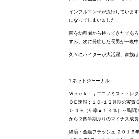
インフルエンザが流行しています
になってしまいました。
菌を幼稚園から持ってきたであろ
すみ、次に発症した長男が一晩中
久々にハイターが大活躍、家族は
1.ネットジャーナル
Ｗｅｅｋｌｙエコノミスト・レタ
ＱＥ速報：１０-１２月期の実質
０.４％（年率▲１.４％）～民間
から２四半期ぶりのマイナス成長
経済・金融フラッシュ ２０１６