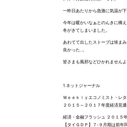
一昨日あたりから急激に気温が下
今年は暖かいなぁとのんきに構え
冬がきてしまいました。
あわてて出したストーブは埃まみ
良かった…。
皆さまも風邪などひかれませんよ
1.ネットジャーナル
Ｗｅｅｋｌｙエコノミスト・レタ
２０１５～２０１７年度経済見通
経済・金融フラッシュ ２０１５
【タイＧＤＰ】７-９月期は前年同