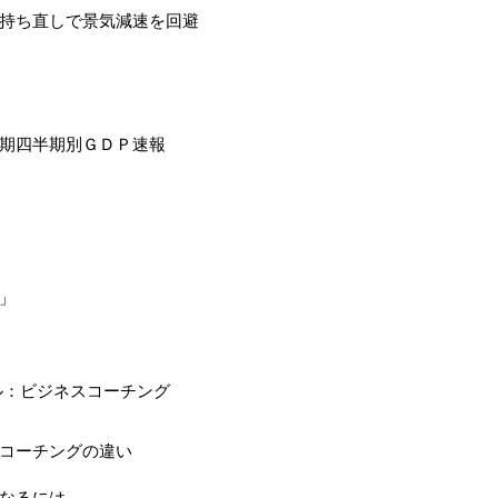
持ち直しで景気減速を回避
期四半期別ＧＤＰ速報
」
ル：ビジネスコーチング
コーチングの違い