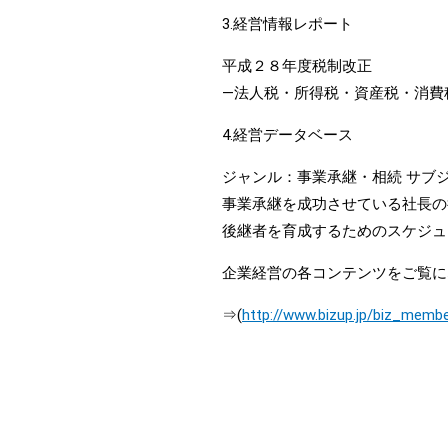
3.経営情報レポート
平成２８年度税制改正
―法人税・所得税・資産税・消費
4.経営データベース
ジャンル：事業承継・相続 サブ
事業承継を成功させている社長の
後継者を育成するためのスケジュ
企業経営の各コンテンツをご覧に
⇒(
http://www.bizup.jp/biz_membe