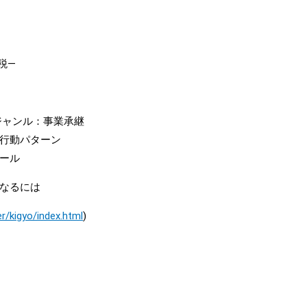
税―
ジャンル：事業承継
行動パターン
ール
なるには
r/kigyo/index.html
)