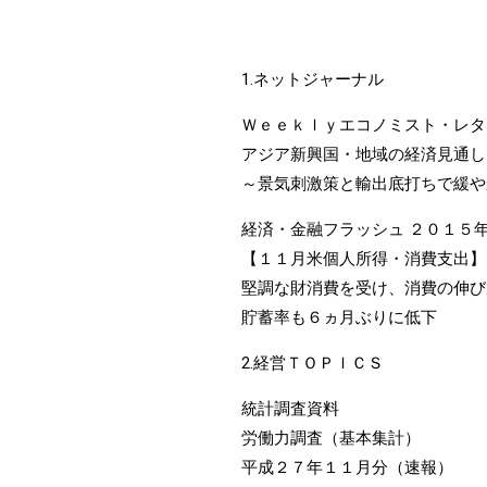
1.ネットジャーナル
Ｗｅｅｋｌｙエコノミスト・レタ
アジア新興国・地域の経済見通し
～景気刺激策と輸出底打ちで緩や
経済・金融フラッシュ ２０１５
【１１月米個人所得・消費支出】
堅調な財消費を受け、消費の伸び
貯蓄率も６ヵ月ぶりに低下
2.経営ＴＯＰＩＣＳ
統計調査資料
労働力調査（基本集計）
平成２７年１１月分（速報）